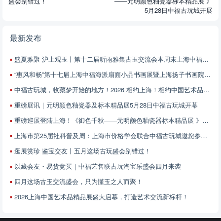
盛会别错过！
——元明颜色釉瓷器标本精品展 》
5月28日中福古玩城开展
最新发布
盛夏雅聚 沪上观玉丨第十二届听雨雅集古玉交流会本周末上海中福古玩城启幕
“惠风和畅”第十七届上海中福海派扇面小品书画展暨上海扬子书画院第五届扇面小品书画邀请展征稿启事
中福古玩城，收藏梦开始的地方！2026 相约上海！相约中国艺术品精品展！6月13-21日 不见不散！
重磅展讯｜元明颜色釉瓷器及标本精品展5月28日中福古玩城开幕
重磅巡展登陆上海！《御色千秋——元明颜色釉瓷器标本精品展 》5月28日中福古玩城开展
上海市第25届社科普及周：上海市价格学会联合中福古玩城邀您参加——艺术品价值解读与鉴赏专场
逛展赏珍 鉴宝交友丨五月这场古玩盛会别错过！
以藏会友・易货竞买｜中福艺售联古玩淘宝乐盛会四月来袭
四月这场古玉交流盛会，只为懂玉之人而聚！
2026上海中国艺术品精品展盛大启幕，打造艺术交流新标杆！