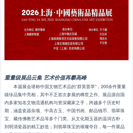
重量级展品云集 艺术价值再攀高峰
本届展会堪称中国文物艺术品的“群英荟萃”，200余件重量
级珍品集中亮相，其中不乏首次参展的稀世之作。展品源自国
内多家知名文物流通机构与资深藏家之手，跨越多个历史时
期，涵盖瓷器杂项、中高古玉、中国书画、邮品钱币、翡翠珠
宝、藏传佛教艺术品等多个门类。从文化期玉器的温润古朴，
到明清瓷器的精工妙造；到翡翠珠宝的璀璨夺目，每一件展品