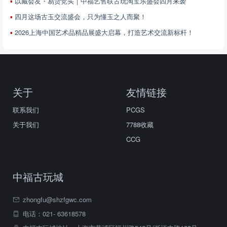
以藏会友・易货竞买｜中福艺售联古玩淘宝乐盛会四月来袭
四月这场古玉交流盛会，只为懂玉之人而聚！
2026上海中国艺术品精品展盛大启幕，打造艺术交流新标杆！
关于
友情链接
联系我们
PCGS
关于我们
7788收藏
CCG
中福古玩城
zhongfu@shzfgwc.com
电话：021- 63618578