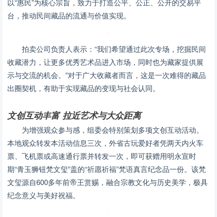
以“惠民”为核心宗旨，致力于打造公平、公正、公开的交易平
台，推动民间藏品的流通与价值实现。
拍卖公司负责人表示：“我们希望通过此次专场，挖掘民间
收藏潜力，让更多优秀艺术品进入市场，同时也为藏家提供展
示与交流的机会。”对于广大收藏者而言，这是一次难得的藏品
出圈契机，有助于实现藏品的变现与社会认同。
文创互动丰富 拉近艺术与大众距离
为增强观众参与感，组委会特别策划多项文创互动活动。
本地观众转发本活动信息三次，外省古玩爱好者凭两天内火车
票、飞机票或高速通行票并转发一次，即可获赠用明永宣时
期“青玉狮钮梵文玺”盖的“祈愿祈福”梵语真言纪念品一份。该梵
文玺源自600多年前帝王赏赐，融合宗教文化与历史美学，极具
纪念意义与美好祝福。