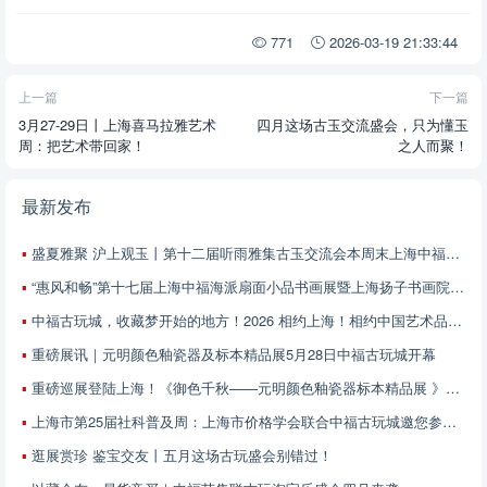
771
2026-03-19 21:33:44
上一篇
下一篇
3月27-29日丨上海喜马拉雅艺术
四月这场古玉交流盛会，只为懂玉
周：把艺术带回家！
之人而聚！
最新发布
盛夏雅聚 沪上观玉丨第十二届听雨雅集古玉交流会本周末上海中福古玩城启幕
“惠风和畅”第十七届上海中福海派扇面小品书画展暨上海扬子书画院第五届扇面小品书画邀请展征稿启事
中福古玩城，收藏梦开始的地方！2026 相约上海！相约中国艺术品精品展！6月13-21日 不见不散！
重磅展讯｜元明颜色釉瓷器及标本精品展5月28日中福古玩城开幕
重磅巡展登陆上海！《御色千秋——元明颜色釉瓷器标本精品展 》5月28日中福古玩城开展
上海市第25届社科普及周：上海市价格学会联合中福古玩城邀您参加——艺术品价值解读与鉴赏专场
逛展赏珍 鉴宝交友丨五月这场古玩盛会别错过！