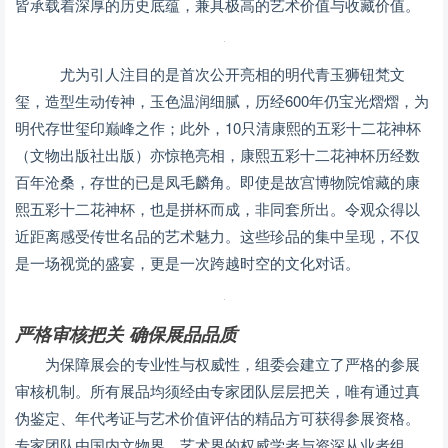
皆承载着深厚的历史底蕴，兼具极高的艺术价值与收藏价值。
尤为引人注目的是首次公开亮相的明代青玉狮钮梵文
玺，造型生动传神，玉色温润细腻，历经600年仍宝光熠熠，为
明代存世玺印巅峰之作；此外，10只清康熙的五彩十二花神杯
（文物出版社出版）亦惊艳亮相，康熙五彩十二花神杯历经数
百年沧桑，存世的已是凤毛麟角。即使是故宫博物院馆藏的康
熙五彩十二花神杯，也是拼杯而成，非同套所出。令观众得以
近距离感受传世名品的艺术魅力。这些珍品的集中呈现，不仅
是一场视觉的盛宴，更是一次跨越时空的文化对话。
严格审核把关 确保展品品质
为保障展会的专业性与权威性，组委会建立了严格的参展
审核机制。所有展品均须经由专家团队层层把关，唯有通过真
伪鉴定、年代考证与艺术价值评估的精品方可获得参展资格。
专家团队由国内文物界、艺术界的权威学者与资深从业者组