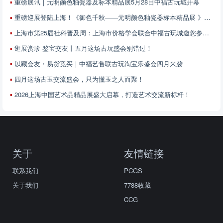
重磅展讯｜元明颜色釉瓷器及标本精品展5月28日中福古玩城开幕
重磅巡展登陆上海！《御色千秋——元明颜色釉瓷器标本精品展 》5月28日中福古玩城开展
上海市第25届社科普及周：上海市价格学会联合中福古玩城邀您参加——艺术品价值解读与鉴赏专场
逛展赏珍 鉴宝交友丨五月这场古玩盛会别错过！
以藏会友・易货竞买｜中福艺售联古玩淘宝乐盛会四月来袭
四月这场古玉交流盛会，只为懂玉之人而聚！
2026上海中国艺术品精品展盛大启幕，打造艺术交流新标杆！
关于
友情链接
联系我们
PCGS
关于我们
7788收藏
CCG